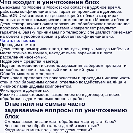
Что входит в уничтожение блох
Выезжаем по Москве и Московской области в удобное время,
работаем конфиденциально. Гарантия прописана в договоре.
CleanON DEZ занимается дезинсекцией от блох в квартирах,
частных домах и коммерческих помещениях по Москве и области.
Дезинсектор находит очаги заражения, обрабатывает помещение
профессиональными препаратами и закрепляет результат
гарантией. Заявку принимаем по телефону, специалист приезжает
на объект в удобное время и работает конфиденциально.
Читать полностью
Проводим осмотр
Дезинсектор осматривает пол, плинтусы, ковры, мягкую мебель и
места отдыха питомцев, находит очаги заражения и пути
расселения насекомых.
Подбираем средства и метод
Под тип помещения и степень заражения выбираем препарат и
способ нанесения - холодный или горячий туман.
Обрабатываем помещение
Распыляем препарат по поверхностям и проходим нижнюю часть
стен и пол барьерным слоем, отдельно воздействуем на яйца и
личинок ларвицидным компонентом.
Фиксируем в документах
Рассчитываем стоимость, закрепляем её в договоре, а после
обработки выдаем акт выполненных работ.
Ответили на самые часто
задаваемые вопросы по уничтожению
блох
Сколько времени занимает обработка квартиры от блох?
Безопасна ли обработка для детей и животных?
Когда можно мыть полы после дезинсекции?