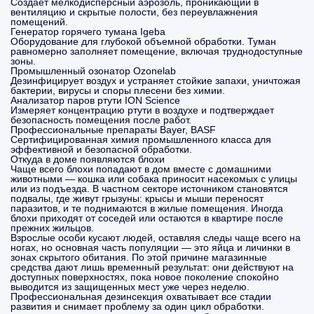
Создаёт мелкодисперсный аэрозоль, проникающий в
вентиляцию и скрытые полости, без переувлажнения
помещений.
Генератор горячего тумана Igeba
Оборудование для глубокой объемной обработки. Туман
равномерно заполняет помещение, включая труднодоступные
зоны.
Промышленный озонатор Ozonelab
Дезинфицирует воздух и устраняет стойкие запахи, уничтожая
бактерии, вирусы и споры плесени без химии.
Анализатор паров ртути ION Science
Измеряет концентрацию ртути в воздухе и подтверждает
безопасность помещения после работ.
Профессиональные препараты Bayer, BASF
Сертифицированная химия промышленного класса для
эффективной и безопасной обработки.
Откуда в доме появляются блохи
Чаще всего блохи попадают в дом вместе с домашними
животными — кошка или собака приносит насекомых с улицы
или из подъезда. В частном секторе источником становятся
подвалы, где живут грызуны: крысы и мыши переносят
паразитов, и те поднимаются в жилые помещения. Иногда
блохи приходят от соседей или остаются в квартире после
прежних жильцов.
Взрослые особи кусают людей, оставляя следы чаще всего на
ногах, но основная часть популяции — это яйца и личинки в
зонах скрытого обитания. По этой причине магазинные
средства дают лишь временный результат: они действуют на
доступных поверхностях, пока новое поколение спокойно
выводится из защищенных мест уже через неделю.
Профессиональная дезинсекция охватывает все стадии
развития и снимает проблему за один цикл обработки.