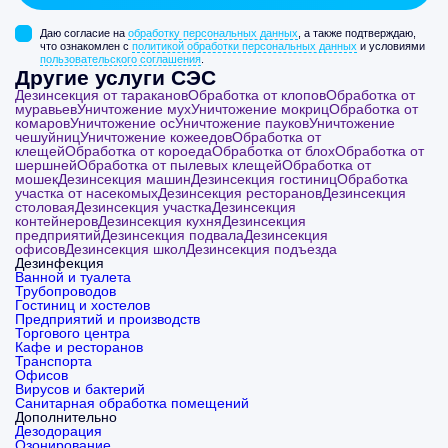
Даю согласие на
обработку персональных данных
, а также подтверждаю,
что ознакомлен с
политикой обработки персональных данных
и условиями
пользовательского соглашения
.
Другие услуги СЭС
Дезинсекция от тараканов
Обработка от клопов
Обработка от
муравьев
Уничтожение мух
Уничтожение мокриц
Обработка от
комаров
Уничтожение ос
Уничтожение пауков
Уничтожение
чешуйниц
Уничтожение кожеедов
Обработка от
клещей
Обработка от короеда
Обработка от блох
Обработка от
шершней
Обработка от пылевых клещей
Обработка от
мошек
Дезинсекция машин
Дезинсекция гостиниц
Обработка
участка от насекомых
Дезинсекция ресторанов
Дезинсекция
столовая
Дезинсекция участка
Дезинсекция
контейнеров
Дезинсекция кухня
Дезинсекция
предприятий
Дезинсекция подвала
Дезинсекция
офисов
Дезинсекция школ
Дезинсекция подъезда
Дезинфекция
Ванной и туалета
Трубопроводов
Гостиниц и хостелов
Предприятий и производств
Торгового центра
Кафе и ресторанов
Транспорта
Офисов
Вирусов и бактерий
Санитарная обработка помещений
Дополнительно
Дезодорация
Озонирование