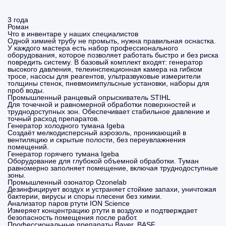
3 года
Роман
Что в инвентаре у наших специалистов
Одной химией трубу не промыть, нужна правильная оснастка.
У каждого мастера есть набор профессионального
оборудования, которое позволяет работать быстро и без риска
повредить систему. В базовый комплект входят: генератор
высокого давления, телеинспекционная камера на гибком
тросе, насосы для реагентов, ультразвуковые измерители
толщины стенок, пневмоимпульсные установки, наборы для
проб воды.
Промышленный ранцевый опрыскиватель STIHL
Для точечной и равномерной обработки поверхностей и
труднодоступных зон. Обеспечивает стабильное давление и
точный расход препаратов.
Генератор холодного тумана Igeba
Создаёт мелкодисперсный аэрозоль, проникающий в
вентиляцию и скрытые полости, без переувлажнения
помещений.
Генератор горячего тумана Igeba
Оборудование для глубокой объемной обработки. Туман
равномерно заполняет помещение, включая труднодоступные
зоны.
Промышленный озонатор Ozonelab
Дезинфицирует воздух и устраняет стойкие запахи, уничтожая
бактерии, вирусы и споры плесени без химии.
Анализатор паров ртути ION Science
Измеряет концентрацию ртути в воздухе и подтверждает
безопасность помещения после работ.
Профессиональные препараты Bayer, BASF