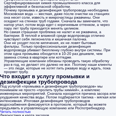
Сертифицированная химия промышленного класса для
эффективной и безопасной обработки.
Почему промывка и дезинфекция трубопровода необходима
Московская вода — жесткая, даже после очистки на станциях
она несет соли, известь и микрочастицы ржавчины. Они
оседают на стенках труб годами. Сначала вы замечаете, что
напор упал, потом вода идет с коричневым оттенком, а через
пару лет трубу приходится менять целиком.
Но самая страшная проблема не налет и не ржавчина, а
бактерии. В теплой и влажной среде водопровода отлично
чувствуют себя легионелла и кишечная палочка.
Они не уходят после кипячения, их не ловят бытовые
фильтры. Только профессиональная дезинфекция
водопровода убивает биопленку глубоко внутри системы. При
этом одна промывка обходится в 10-20 раз дешевле, чем
замена стояка в квартире или коттедже.
Управляющие компании обязаны проводить такую обработку
раз в год, но делают это далеко не все. Поэтому наши клиенты
— это люди, которые не хотят пить ржавую воду и ждать, пока
прорвет трубу.
Что входит в услугу промывки и
дезинфекции трубопровода
Под услугой «промывка и дезинфекция трубопроводов» мы
понимаем не просто «пролить трубы химией», а комплекс
инженерных мероприятий. Сначала находится причина засора или
ухудшения качества воды. Потом подбирается тактика - мягкая или
интенсивная. Итоговая дезинфекция трубопроводов
водоснабжения фиксируется в протоколе, который вы можете
предъявить в управляющую компанию или Роспотребнадзор.
Читать полностью
Диагностика и карта засоров