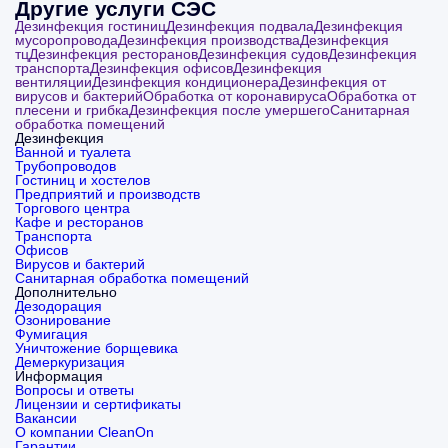
Другие услуги СЭС
Дезинфекция гостиниц
Дезинфекция подвала
Дезинфекция
мусоропровода
Дезинфекция производства
Дезинфекция
тц
Дезинфекция ресторанов
Дезинфекция судов
Дезинфекция
транспорта
Дезинфекция офисов
Дезинфекция
вентиляции
Дезинфекция кондиционера
Дезинфекция от
вирусов и бактерий
Обработка от коронавируса
Обработка от
плесени и грибка
Дезинфекция после умершего
Санитарная
обработка помещений
Дезинфекция
Ванной и туалета
Трубопроводов
Гостиниц и хостелов
Предприятий и производств
Торгового центра
Кафе и ресторанов
Транспорта
Офисов
Вирусов и бактерий
Санитарная обработка помещений
Дополнительно
Дезодорация
Озонирование
Фумигация
Уничтожение борщевика
Демеркуризация
Информация
Вопросы и ответы
Лицензии и сертификаты
Вакансии
О компании CleanOn
Гарантии