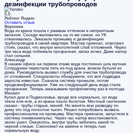
дезинфекции трубопроводов
5,0
Рейтинг Яндекс
Оставить отзыв
Вероника
Вода из крана пошла с ржавым оттенком и неприятным
запахом. Соседи жаловались на то же самое, но УК
отмахивалась. Заказала промывку и дезинфекцию
трубопроводов в своей квартире. Мастер приехал, осмотрел
стояк, сказал, что внутри многолетний слой отложений. Через
три часа вода побежала прозрачная, запах исчез. Даже напор
стал сильнее.
Александр
В нашем офисе на первом этаже вода постоянно шла мутная.
Сотрудники перестали пить из-под крана, возили бутыли из
дома. Руководитель вызвал службу для очистки трубопровода
от отложений. Специалисты обнаружили, что вся подводка
заросла известью. Сначала систему промыли, потом
продезинфицировали. Уже на следующий день вода стала
прозрачная. Теперь заказываем профилактику раз в полгода.
Михаил
Купил дом в Подмосковье, вроде все нормально, но вода
текла еле-еле, а из крана пахло болотом. Местный сантехник
сказал - трубы старые, меняй. Но менять всю разводку по
дому это под полсотни тысяч. Решил попробовать вызвать
профессионалов на промывку. Мастера приехали, запустили в
систему пневмоимпульс. Через час напор восстановился,
запах ушел. Оказалось, внутри трубы забились какой-то
черной слизью. Сэкономил на замене и теперь пью
нормальную воду.