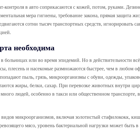
ат-контроля в авто соприкасаются с кожей, потом, руками. Дези
ментальная мера гигиены, требование закона, прямая защита жи
редвигаются сотни тысяч транспортных средств, игнорировать с
цией.
рта необходима
в больницах или во время эпидемий. Но в действительности всё
сы, плесень и насекомые размножаются быстрее, чем в любом оф
 попадают пыль, грязь, микроорганизмы с обуви, одежды, упаков
таются жиры, белки, сахар. При перевозке животных внутри ци
много людей, особенно в такси или общественном транспорте, в
00 видов микроорганизмов, включая золотистый стафилококк, ки
ревозящего мясо, уровень бактериальной нагрузки может быть в 