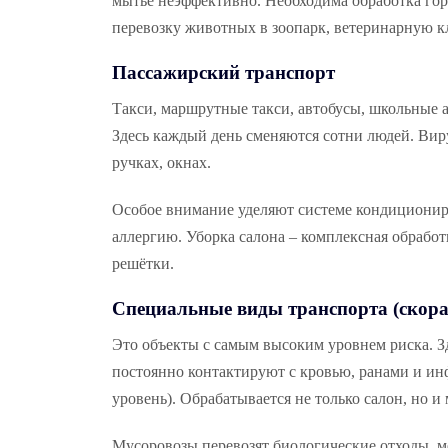
мытье неэффективно. Необходима обработка гор
перевозку животных в зоопарк, ветеринарную к
Пассажирский транспорт
Такси, маршрутные такси, автобусы, школьные 
Здесь каждый день сменяются сотни людей. Виру
ручках, окнах.
Особое внимание уделяют системе кондициониро
аллергию. Уборка салона – комплексная обработ
решётки.
Специальные виды транспорта (скорая
Это объекты с самым высоким уровнем риска. 
постоянно контактируют с кровью, ранами и и
уровень). Обрабатывается не только салон, но 
Мусоровозы перевозят биологические отходы, 