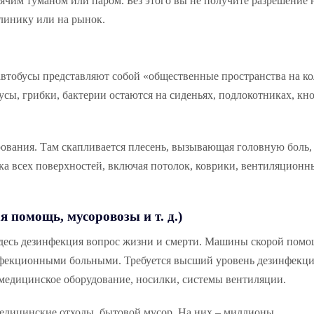
ячим туманом или паром. Без этого вы не получите разрешение 
линику или на рынок.
автобусы представляют собой «общественные пространства на ко
сы, грибки, бактерии остаются на сиденьях, подлокотниках, кн
вания. Там скапливается плесень, вызывающая головную боль,
ка всех поверхностей, включая потолок, коврики, вентиляционн
 помощь, мусоровозы и т. д.)
Здесь дезинфекция вопрос жизни и смерти. Машины скорой пом
нфекционными больными. Требуется высший уровень дезинфекции
и медицинское оборудование, носилки, системы вентиляции.
медицинские отходы, бытовой мусор. На них – миллионы