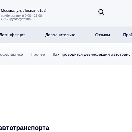
Москва, ул. Лесная 61с2
приём заявок с 9:00 - 21:00
СЭС круглосуточно
Дезинфекция
Дополнительно
Отзывы
Прай
рофилактике
Прочее
Как проводится дезинфекция автотранс
автотранспорта