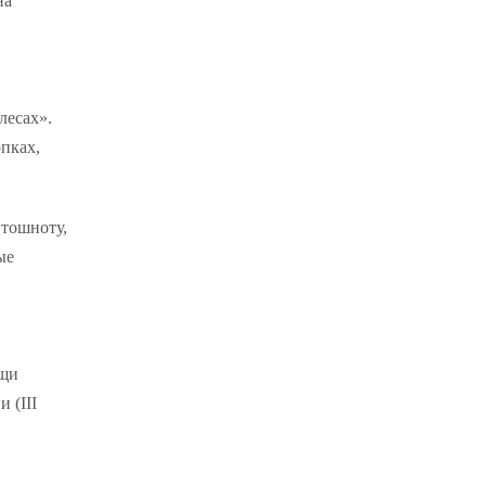
на
лесах».
опках,
 тошноту,
ые
ощи
 (III