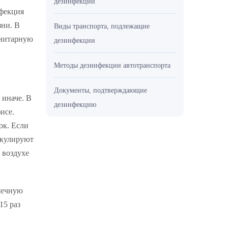
дезинфекции
нфекция
зни. В
Виды транспорта, подлежащие
анитарную
дезинфекции
Методы дезинфекции автотранспорта
Документы, подтверждающие
 иначе. В
дезинфекцию
исе.
ок. Если
ркулируют
 воздухе
шечную
15 раз